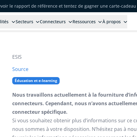
voir le rapport de référence et tentez de gagner une carte-cadeau 
lités
Secteurs
Connecteurs
Ressources
À propos
ESIS
Source
Éducation et e-learning
Nous travaillons actuellement à la fourniture d’in
connecteurs. Cependant, nous n’avons actuellemen
connecteur spécifique.
Si vous souhaitez obtenir plus d’informations sur ce 
nous sommes à votre disposition. N’hésitez pas à no