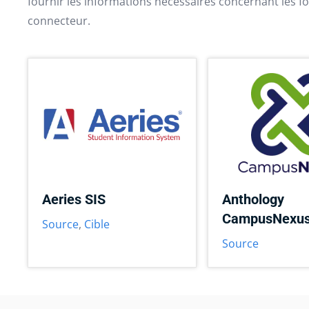
fournir les informations nécessaires concernant les fo
connecteur.
Aeries SIS
Anthology
CampusNexu
Source
,
Cible
Source