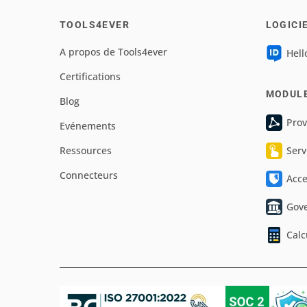
TOOLS4EVER
LOGICI
A propos de Tools4ever
Hell
Certifications
MODUL
Blog
Prov
Evénements
Ressources
Serv
Connecteurs
Acc
Gov
Calc