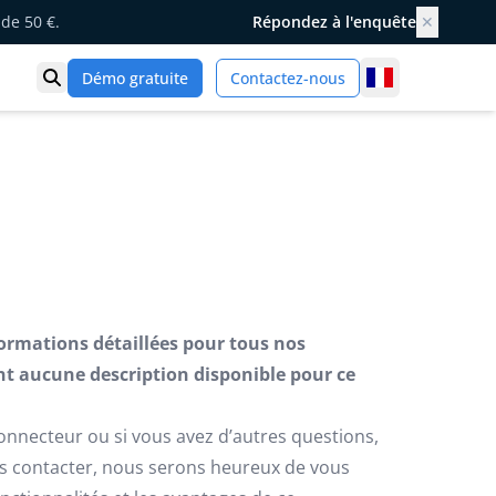
de 50 €.
Répondez à l'enquête
✕
France
Démo gratuite
Contactez-nous
Ouvrir la recherche
formations détaillées pour tous nos
t aucune description disponible pour ce
connecteur ou si vous avez d’autres questions,
us contacter, nous serons heureux de vous