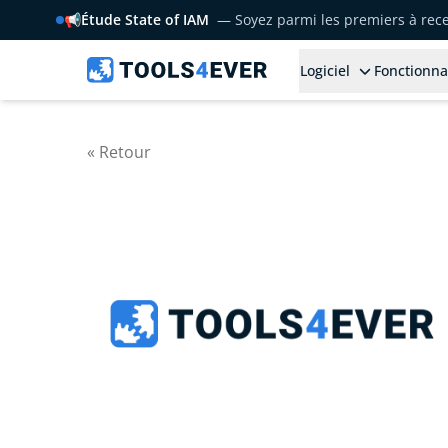
📢
Étude State of IAM
— Soyez parmi les premiers à rece
Logiciel
Fonctionna
« Retour