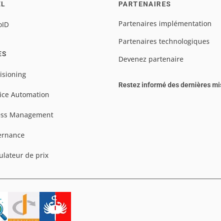
EL
PARTENAIRES
Partenaires implémentation
oID
Partenaires technologiques
ES
Devenez partenaire
isioning
Restez informé des dernières mi
ice Automation
ess Management
ernance
ulateur de prix