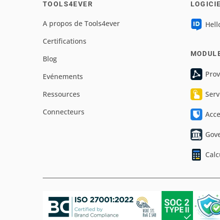
TOOLS4EVER
LOGICI
A propos de Tools4ever
Hell
Certifications
MODUL
Blog
Prov
Evénements
Ressources
Serv
Connecteurs
Acc
Gov
Calc