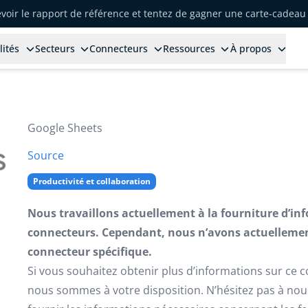
voir le rapport de référence et tentez de gagner une carte-cadeau 
lités
Secteurs
Connecteurs
Ressources
À propos
Google Sheets
Source
Productivité et collaboration
Nous travaillons actuellement à la fourniture d’in
connecteurs. Cependant, nous n’avons actuellemen
connecteur spécifique.
Si vous souhaitez obtenir plus d’informations sur ce 
nous sommes à votre disposition. N’hésitez pas à no