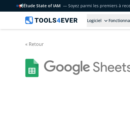
📢
Étude State of IAM
— Soyez parmi les premiers à rece
Logiciel
Fonctionna
« Retour