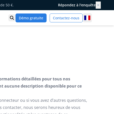
de 50 €.
Répondez à l'enquête
✕
France
Démo gratuite
Contactez-nous
Ouvrir la recherche
formations détaillées pour tous nos
t aucune description disponible pour ce
connecteur ou si vous avez d’autres questions,
us contacter, nous serons heureux de vous