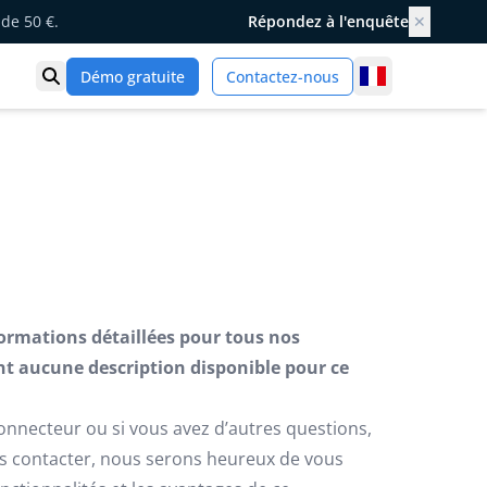
de 50 €.
Répondez à l'enquête
✕
France
Démo gratuite
Contactez-nous
Ouvrir la recherche
formations détaillées pour tous nos
t aucune description disponible pour ce
connecteur ou si vous avez d’autres questions,
us contacter, nous serons heureux de vous