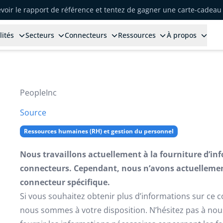
voir le rapport de référence et tentez de gagner une carte-cadeau 
lités
Secteurs
Connecteurs
Ressources
À propos
PeopleInc
Source
Ressources humaines (RH) et gestion du personnel
Nous travaillons actuellement à la fourniture d’in
connecteurs. Cependant, nous n’avons actuellemen
connecteur spécifique.
Si vous souhaitez obtenir plus d’informations sur ce 
nous sommes à votre disposition. N’hésitez pas à no