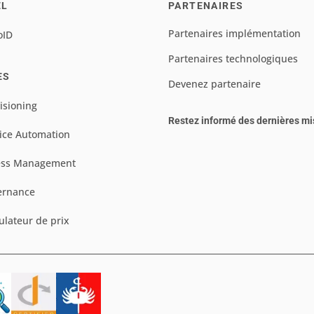
EL
PARTENAIRES
Partenaires implémentation
oID
Partenaires technologiques
ES
Devenez partenaire
isioning
Restez informé des dernières mi
ice Automation
ess Management
ernance
ulateur de prix