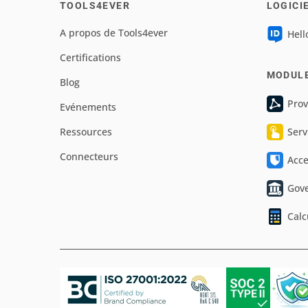
TOOLS4EVER
LOGICI
A propos de Tools4ever
Hell
Certifications
MODUL
Blog
Prov
Evénements
Ressources
Serv
Connecteurs
Acc
Gov
Calc