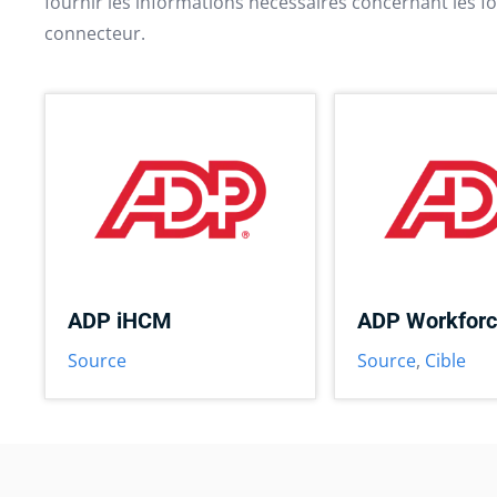
fournir les informations nécessaires concernant les fo
connecteur.
ADP iHCM
ADP Workfor
Source
Source
,
Cible