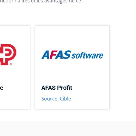
nctionnalités et les avantages de ce
ce
AFAS Profit
Source
,
Cible