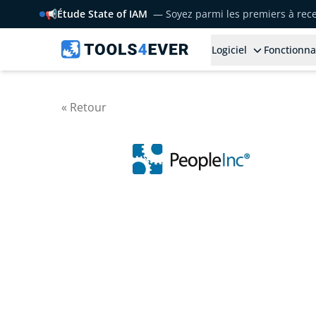
📢
Étude State of IAM
— Soyez parmi les premiers à rece
Logiciel
Fonctionna
« Retour