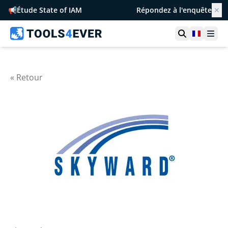
📢
Étude State of IAM
Répondez à l'enquête
✕
Ouvrir la r
France
Ouvr
« Retour