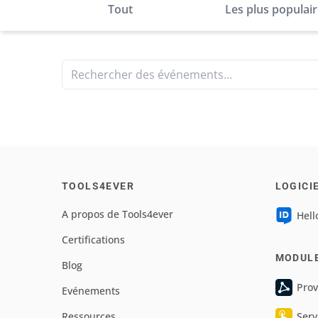
Tout
Les plus populai
Rechercher des événements...
TOOLS4EVER
LOGICI
A propos de Tools4ever
Hell
Certifications
MODUL
Blog
Prov
Evénements
Ressources
Serv