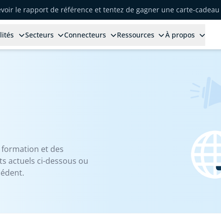
voir le rapport de référence et tentez de gagner une carte-cadeau 
lités
Secteurs
Connecteurs
Ressources
À propos
 formation et des
s actuels ci-dessous ou
cédent.