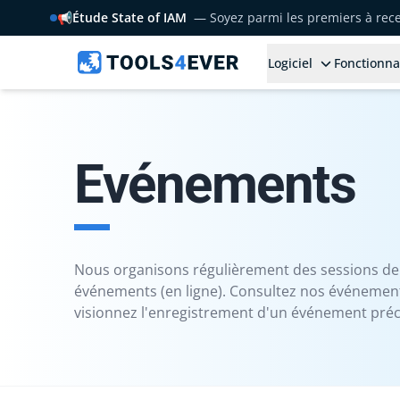
📢
Étude State of IAM
— Soyez parmi les premiers à rece
Logiciel
Fonctionna
Evénements
Nous organisons régulièrement des sessions de
événements (en ligne). Consultez nos événement
visionnez l'enregistrement d'un événement pré