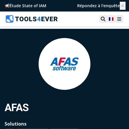
📢
Étude State of IAM
Répondez à l'enquête
✕
Ouvrir la r
France
Ouvr
AFAS
Solutions