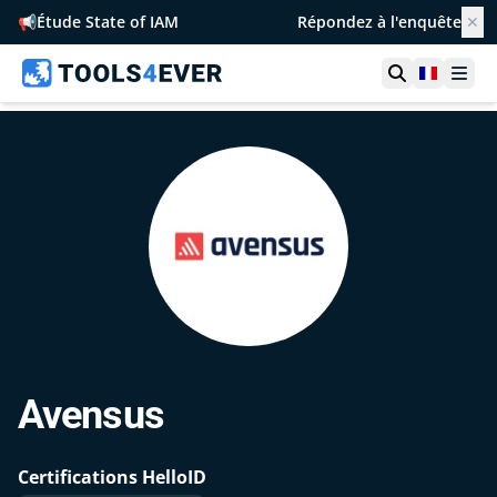
📢
Étude State of IAM
Répondez à l'enquête
✕
Ouvrir la r
France
Ouvr
Avensus
Certifications HelloID