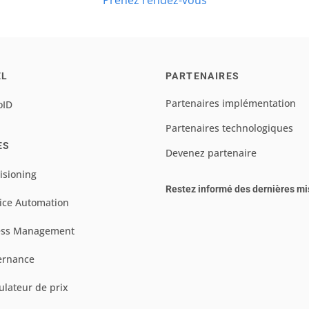
Prenez rendez-vous
EL
PARTENAIRES
Partenaires implémentation
oID
Partenaires technologiques
ES
Devenez partenaire
isioning
Restez informé des dernières mi
ice Automation
ess Management
ernance
ulateur de prix