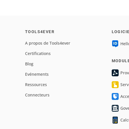
TOOLS4EVER
LOGICI
A propos de Tools4ever
Hell
Certifications
MODUL
Blog
Prov
Evénements
Ressources
Serv
Connecteurs
Acc
Gov
Calc