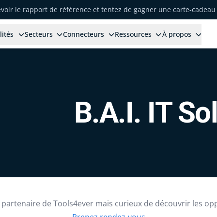
voir le rapport de référence et tentez de gagner une carte-cadeau 
lités
Secteurs
Connecteurs
Ressources
À propos
B.A.I. IT So
partenaire de Tools4ever mais curieux de découvrir les op