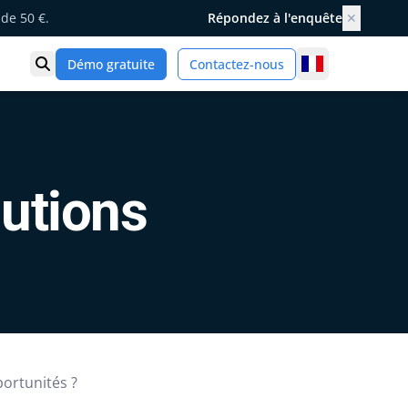
de 50 €.
Répondez à l'enquête
✕
France
Démo gratuite
Contactez-nous
Ouvrir la recherche
lutions
portunités ?