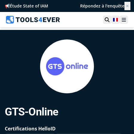
📢
Étude State of IAM
Répondez à l'enquête
✕
Ouvrir la r
France
Ouvr
GTS-Online
Certifications HelloID