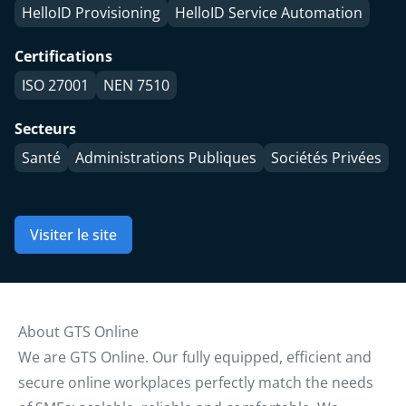
HelloID Provisioning
HelloID Service Automation
Certifications
ISO 27001
NEN 7510
Secteurs
Santé
Administrations Publiques
Sociétés Privées
Visiter le site
About GTS Online
We are GTS Online. Our fully equipped, efficient and
secure online workplaces perfectly match the needs