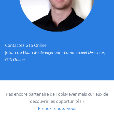
Contactez GTS Online
Johan de Haan
Mede-eigenaar - Commercieel Directeur,
GTS Online
Contacter Johan de Haan
Pas encore partenaire de Tools4ever mais curieux de
découvrir les opportunités ?
Prenez rendez-vous