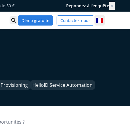
de 50 €.
Répondez à l'enquête
✕
France
Démo gratuite
Contactez-nous
Ouvrir la recherche
 Provisioning
HelloID Service Automation
portunités ?