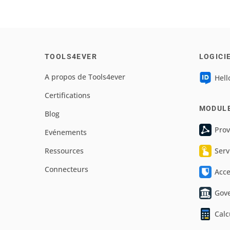
TOOLS4EVER
LOGICI
A propos de Tools4ever
Hell
Certifications
MODUL
Blog
Prov
Evénements
Ressources
Serv
Connecteurs
Acc
Gov
Calc