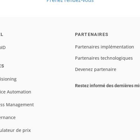
Prenez rendez-vous
EL
PARTENAIRES
Partenaires implémentation
oID
Partenaires technologiques
ES
Devenez partenaire
isioning
Restez informé des dernières mi
ice Automation
ess Management
ernance
ulateur de prix