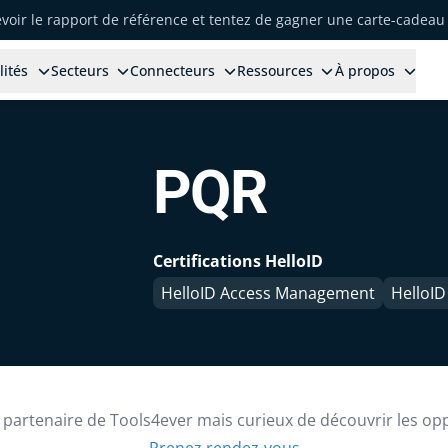
voir le rapport de référence et tentez de gagner une carte-cadeau 
lités
Secteurs
Connecteurs
Ressources
À propos
PQR
Certifications HelloID
HelloID Access Management
HelloID
partenaire de Tools4ever mais curieux de découvrir les op