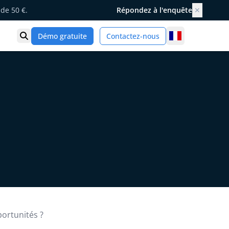
de 50 €.
Répondez à l'enquête
✕
France
Démo gratuite
Contactez-nous
Ouvrir la recherche
portunités ?