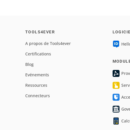
TOOLS4EVER
LOGICI
A propos de Tools4ever
Hell
Certifications
MODUL
Blog
Prov
Evénements
Ressources
Serv
Connecteurs
Acc
Gov
Calc