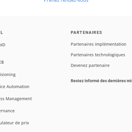
Prenez rendez-vous
EL
PARTENAIRES
Partenaires implémentation
oID
Partenaires technologiques
ES
Devenez partenaire
isioning
Restez informé des dernières mi
ice Automation
ess Management
ernance
ulateur de prix