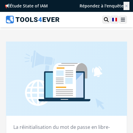
📢
Étude State of IAM
Répondez à l'enquête
✕
Ouvrir la r
France
Ouvr
La réinitialisation du mot de passe en libre-