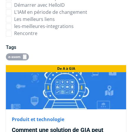
Démarrer avec HelloID
L'IAM en période de changement
Les meilleurs liens
les-meilleures-integrations
Rencontre
Tags
e-ssom
De A à GIA
Produit et technologie
Comment une solution de GIA peut