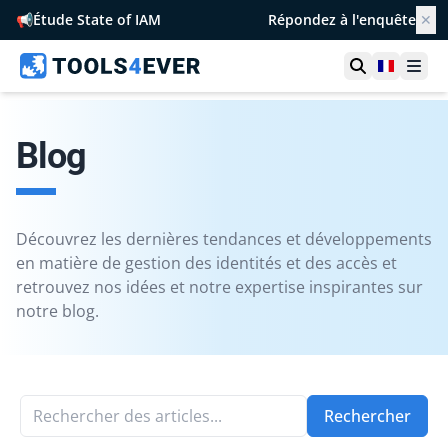
📢
Étude State of IAM
Répondez à l'enquête
✕
Ouvrir la r
France
Ouvr
Blog
Découvrez les dernières tendances et développements
en matière de gestion des identités et des accès et
retrouvez nos idées et notre expertise inspirantes sur
notre blog.
Rechercher des articles...
Rechercher