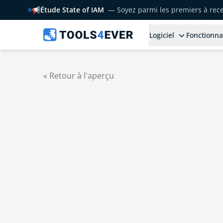
📢
Étude State of IAM
— Soyez parmi les premiers à rece
Logiciel
Fonctionna
« Retour à l'aperçu