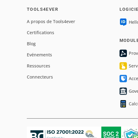
TOOLS4EVER
LOGICI
A propos de Tools4ever
Hell
Certifications
MODUL
Blog
Prov
Evénements
Ressources
Serv
Connecteurs
Acc
Gov
Calc