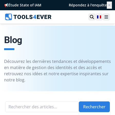
📢
Étude State of IAM
Répondez à l'enquête
✕
Ouvrir la r
France
Ouvr
Blog
Découvrez les dernières tendances et développements
en matière de gestion des identités et des accès et
retrouvez nos idées et notre expertise inspirantes sur
notre blog.
Rechercher des articles...
Rechercher