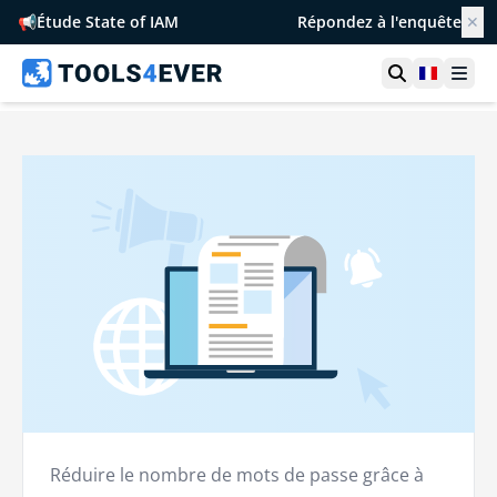
📢
Étude State of IAM
Répondez à l'enquête
✕
Ouvrir la r
France
Ouvr
Réduire le nombre de mots de passe grâce à