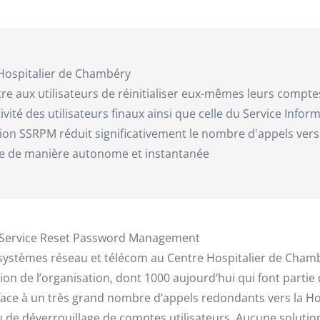
Hospitalier de Chambéry
e aux utilisateurs de réinitialiser eux-mêmes leurs comptes 
vité des utilisateurs finaux ainsi que celle du Service Infor
tion SSRPM réduit significativement le nombre d'appels ver
e de manière autonome et instantanée
lf Service Reset Password Management
s systèmes réseau et télécom au Centre Hospitalier de Cham
ion de l’organisation, dont 1000 aujourd’hui qui font parti
 face à un très grand nombre d’appels redondants vers la H
e déverrouillage de comptes utilisateurs. Aucune solution