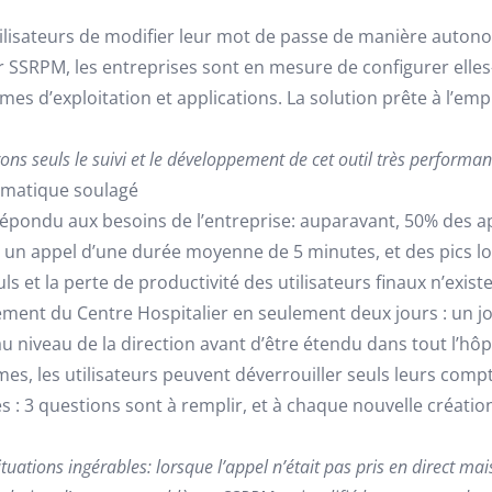
lisateurs de modifier leur mot de passe de manière autonom
r SSRPM, les entreprises sont en mesure de configurer elle
es d’exploitation et applications. La solution prête à l’emp
ns seuls le suivi et le développement de cet outil très performant
ormatique soulagé
épondu aux besoins de l’entreprise: auparavant, 50% des ap
un appel d’une durée moyenne de 5 minutes, et des pics lor
s et la perte de productivité des utilisateurs finaux n’existe
ement du Centre Hospitalier en seulement deux jours : un jour
 niveau de la direction avant d’être étendu dans tout l’hôpit
es, les utilisateurs peuvent déverrouiller seuls leurs com
: 3 questions sont à remplir, et à chaque nouvelle création 
situations ingérables: lorsque l’appel n’était pas pris en direct ma