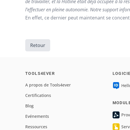
de travailler, et la Hotline était déjà occupée à la r
l’effectuer en pleine autonomie. Notre support infor
En effet, ce dernier peut maintenant se concentr
Retour
TOOLS4EVER
LOGICI
A propos de Tools4ever
Hell
Certifications
MODUL
Blog
Prov
Evénements
Ressources
Serv