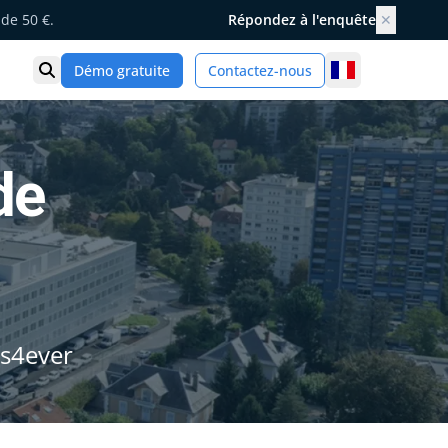
de 50 €.
Répondez à l'enquête
✕
France
Démo gratuite
Contactez-nous
Ouvrir la recherche
de
ls4ever