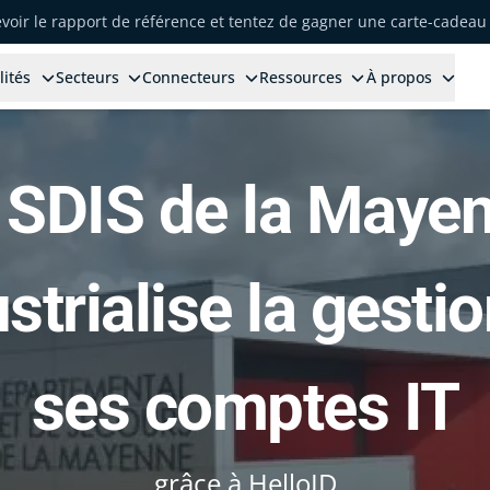
voir le rapport de référence et tentez de gagner une carte-cadeau 
lités
Secteurs
Connecteurs
Ressources
À propos
 SDIS de la Maye
strialise la gesti
ses comptes IT
grâce à HelloID