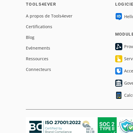
TOOLS4EVER
LOGICI
A propos de Tools4ever
Hell
Certifications
MODUL
Blog
Prov
Evénements
Ressources
Serv
Connecteurs
Acc
Gov
Calc