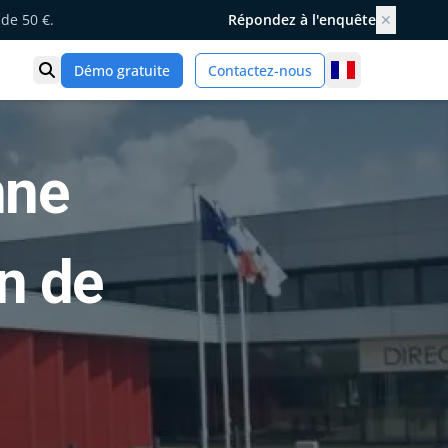
de 50 €.
Répondez à l'enquête
✕
France
Démo gratuite
Contactez-nous
Ouvrir la recherche
nne
on de