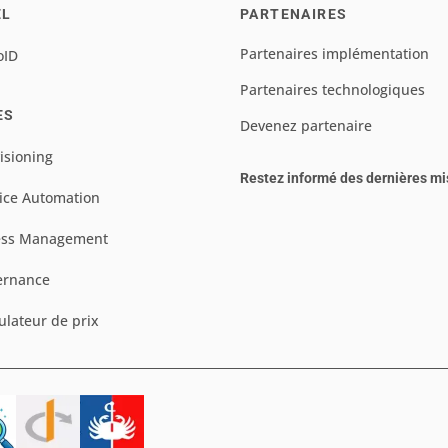
EL
PARTENAIRES
Partenaires implémentation
oID
Partenaires technologiques
ES
Devenez partenaire
isioning
Restez informé des dernières mi
ice Automation
ess Management
ernance
ulateur de prix