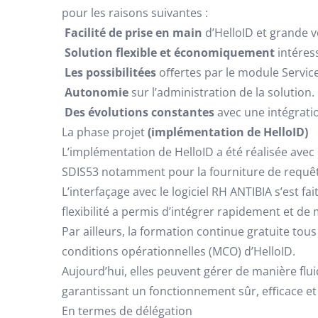
pour les raisons suivantes :

Facilité de prise en main
d’HelloID et grande v

Solution flexible et économiquement
intéres

Les possibilitées
oﬀertes par le module Service

Autonomie
sur l’administration de la solution.

Des évolutions constantes
avec une intégratio
La phase projet
(implémentation de HelloID)
L’implémentation de HelloID a été réalisée avec e
SDIS53 notamment pour la fourniture de requê
L’interfaçage avec le logiciel RH ANTIBIA s’est f
flexibilité a permis d’intégrer rapidement et de
Par ailleurs, la formation continue gratuite to
conditions opérationnelles (MCO) d’HelloID.
Aujourd’hui, elles peuvent gérer de manière fl
garantissant un fonctionnement sûr, eﬃcace et
En termes de délégation