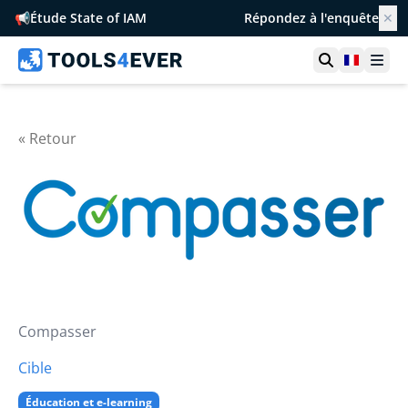
📢
Étude State of IAM
Répondez à l'enquête
✕
Ouvrir la r
France
Ouvr
« Retour
Compasser
Cible
Éducation et e-learning