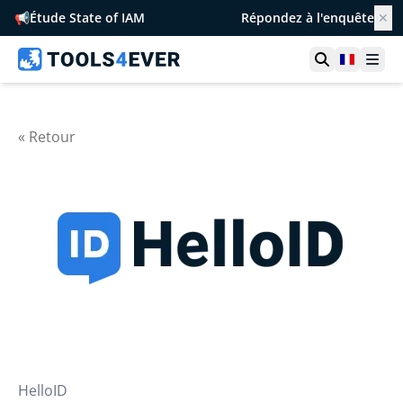
📢
Étude State of IAM
Répondez à l'enquête
✕
Ouvrir la r
France
Ouvr
« Retour
HelloID