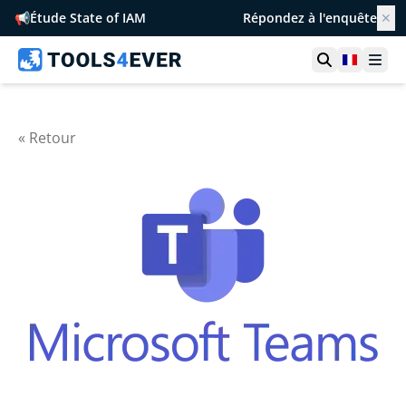
📢
Étude State of IAM
Répondez à l'enquête
✕
Ouvrir la r
France
Ouvr
« Retour