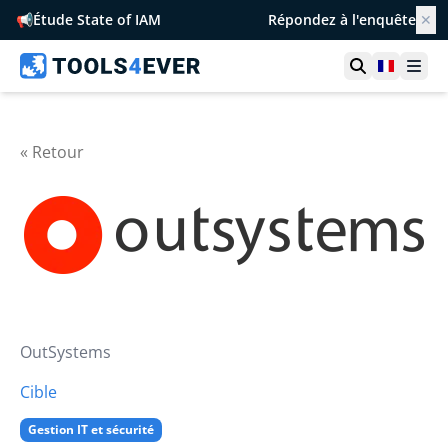
📢
Étude State of IAM
Répondez à l'enquête
✕
Ouvrir la r
France
Ouvr
« Retour
OutSystems
Cible
Gestion IT et sécurité