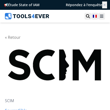
📢
Étude State of IAM
Répondez à l'enquête
✕
Ouvrir la r
France
Ouvr
« Retour
SCIM