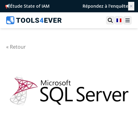
📢
Étude State of IAM
Répondez à l'enquête
✕
Ouvrir la r
France
Ouvr
« Retour