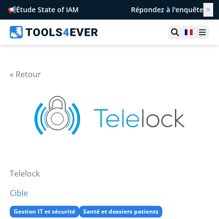
📢
Étude State of IAM
Répondez à l'enquête
✕
Ouvrir la r
France
Ouvr
« Retour
Telelock
Cible
Gestion IT et sécurité
Santé et dossiers patients