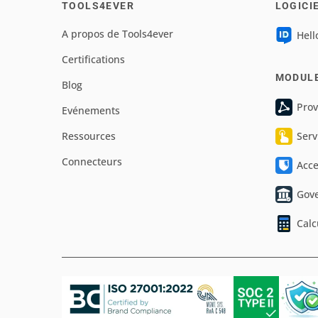
TOOLS4EVER
LOGICI
A propos de Tools4ever
Hell
Certifications
MODUL
Blog
Prov
Evénements
Ressources
Serv
Connecteurs
Acc
Gov
Calc