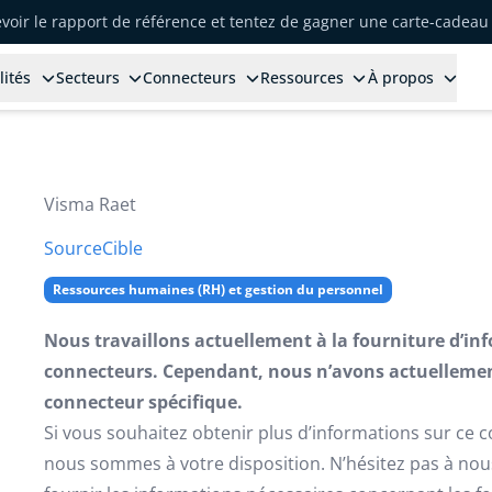
voir le rapport de référence et tentez de gagner une carte-cadeau 
lités
Secteurs
Connecteurs
Ressources
À propos
Visma Raet
Source
Cible
Ressources humaines (RH) et gestion du personnel
Nous travaillons actuellement à la fourniture d’in
connecteurs. Cependant, nous n’avons actuellemen
connecteur spécifique.
Si vous souhaitez obtenir plus d’informations sur ce 
nous sommes à votre disposition. N’hésitez pas à no