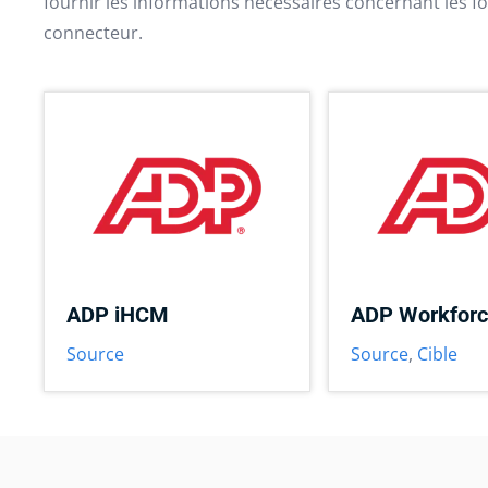
fournir les informations nécessaires concernant les fo
connecteur.
ADP iHCM
ADP Workfor
Source
Source
,
Cible