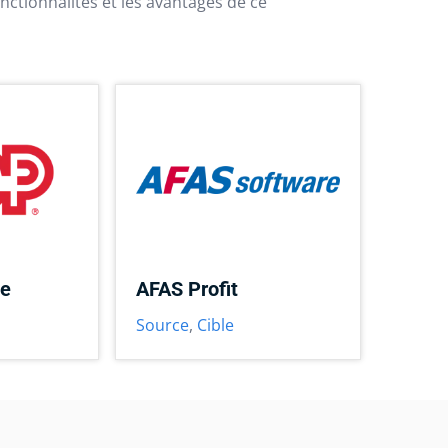
nctionnalités et les avantages de ce
ce
AFAS Profit
Source
,
Cible