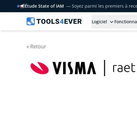
📢
Étude State of IAM
— Soyez parmi les premiers à rece
Logiciel
Fonctionna
« Retour