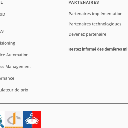
EL
PARTENAIRES
Partenaires implémentation
oID
Partenaires technologiques
ES
Devenez partenaire
isioning
Restez informé des dernières mi
ice Automation
ess Management
ernance
ulateur de prix