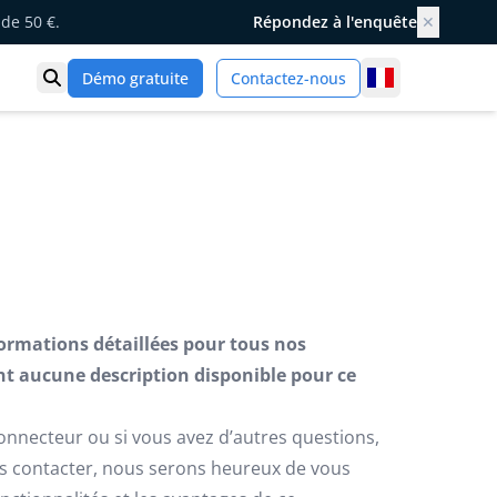
de 50 €.
Répondez à l'enquête
✕
France
Démo gratuite
Contactez-nous
Ouvrir la recherche
formations détaillées pour tous nos
t aucune description disponible pour ce
connecteur ou si vous avez d’autres questions,
us contacter, nous serons heureux de vous