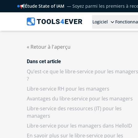
📢
Étude State of IAM
— Soyez parmi les premiers à rece
Logiciel
Fonctionna
« Retour à l'aperçu
Dans cet article
Qu’est-ce que le libre-service pour les manager
?
Libre-service RH pour les managers
Avantages du libre-service pour les managers
Libre-service des ressources (IT) pour les
managers
Libre-service pour les managers dans HelloID
En savoir plus sur le libre-service pour les