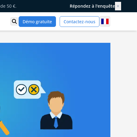
de 50 €.
Répondez à l'enquête
✕
France
Démo gratuite
Contactez-nous
Ouvrir la recherche