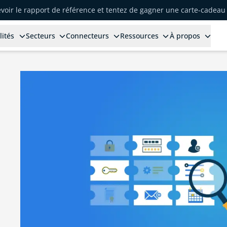
voir le rapport de référence et tentez de gagner une carte-cadeau 
lités
Secteurs
Connecteurs
Ressources
À propos
s