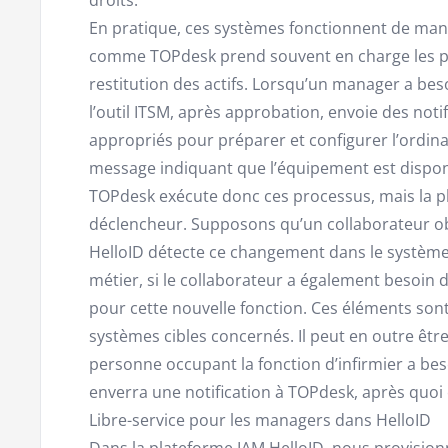
En pratique, ces systèmes fonctionnent de man
comme TOPdesk prend souvent en charge les proc
restitution des actifs. Lorsqu’un manager a bes
l’outil ITSM, après approbation, envoie des not
appropriés pour préparer et configurer l’ordina
message indiquant que l’équipement est disponi
TOPdesk exécute donc ces processus, mais la pl
déclencheur. Supposons qu’un collaborateur obt
HelloID détecte ce changement dans le système 
métier, si le collaborateur a également besoin
pour cette nouvelle fonction. Ces éléments so
systèmes cibles concernés. Il peut en outre êtr
personne occupant la fonction d’infirmier a bes
enverra une notification à TOPdesk, après quoi 
Libre-service pour les managers dans HelloID
Dans la plateforme IAM HelloID, nous provision