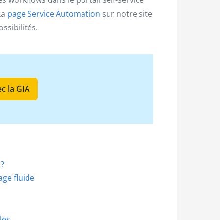
La
page Service Automation
sur notre site
ssibilités.
c la GIA
 ?
ge fluide
les