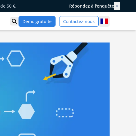
de 50 €.
Répondez à l'enquête
✕
France
Démo gratuite
Contactez-nous
Ouvrir la recherche