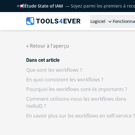
📢
Étude State of IAM
— Soyez parmi les premiers à rece
Logiciel
Fonctionna
« Retour à l'aperçu
Dans cet article
Que sont les workflows ?
En quoi consistent les workflows ?
Pourquoi les workflows sont-ils importants ?
Comment utilisons-nous les workflows dans
HelloID ?
En savoir plus sur les workflows en self-service ?