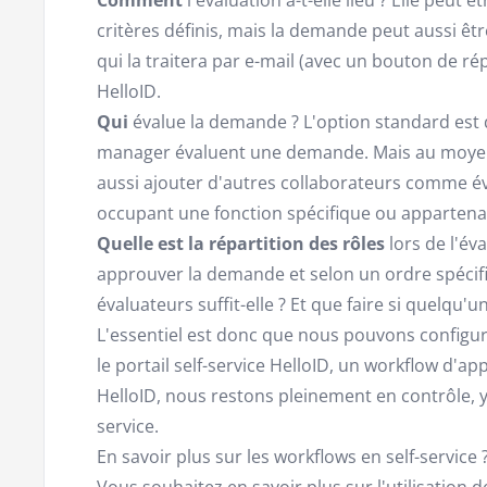
critères définis, mais la demande peut aussi êt
qui la traitera par e-mail (avec un bouton de rép
HelloID.
Qui
évalue la demande ? L'option standard est 
manager évaluent une demande. Mais au moyen d
aussi ajouter d'autres collaborateurs comme é
occupant une fonction spécifique ou appartena
Quelle est la répartition des rôles
lors de l'év
approuver la demande et selon un ordre spécifi
évaluateurs suffit-elle ? Et que faire si quelqu
L'essentiel est donc que nous pouvons config
le portail self-service HelloID, un workflow d'a
HelloID, nous restons pleinement en contrôle, y c
service.
En savoir plus sur les workflows en self-service 
Vous souhaitez en savoir plus sur l'utilisation d