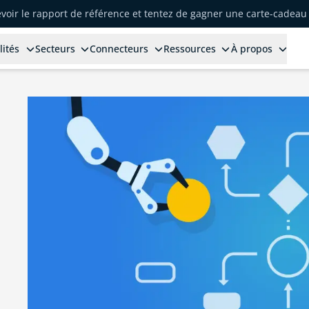
voir le rapport de référence et tentez de gagner une carte-cadeau 
lités
Secteurs
Connecteurs
Ressources
À propos