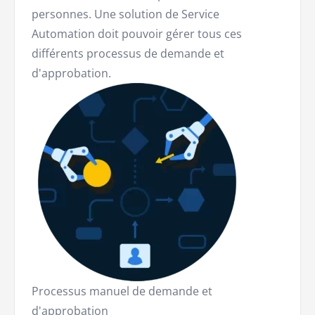
personnes. Une solution de Service
Automation doit pouvoir gérer tous ces
différents processus de demande et
d'approbation.
Processus manuel de demande et
d'approbation