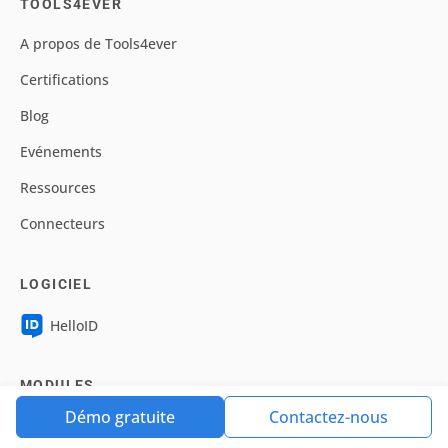
TOOLS4EVER
A propos de Tools4ever
Certifications
Blog
Evénements
Ressources
Connecteurs
LOGICIEL
HelloID
MODULES
Démo gratuite
Contactez-nous
Provisioning