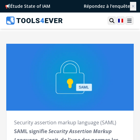
📢
Étude State of IAM
Répondez à l'enquête
✕
Ouvrir la r
France
Ouvr
Security assertion markup language (SAML)
SAML signifie
Security Assertion Markup