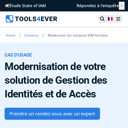
📢
Étude State of IAM
Répondez à l'enquête
✕
Ouvrir la r
France
Ouvr
/
/
Home
Solutions
Moderniser les solutions IAM héritées
CAS D'USAGE
Modernisation de votre
solution de Gestion des
Identités et de Accès
Prendre un rendez-vous avec un expert