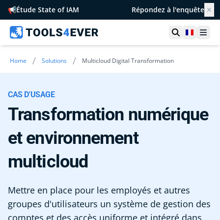
📢
Étude State of IAM
Répondez à l'enquête
✕
Ouvrir la r
France
Ouvr
/
/
Home
Solutions
Multicloud Digital Transformation
CAS D'USAGE
Transformation numérique
et environnement
multicloud
Mettre en place pour les employés et autres
groupes d'utilisateurs un système de gestion des
comptes et des accès uniforme et intégré dans